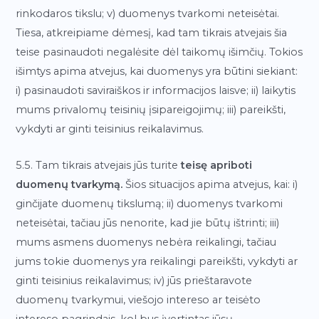
rinkodaros tikslu; v) duomenys tvarkomi neteisėtai.
Tiesa, atkreipiame dėmesį, kad tam tikrais atvejais šia
teise pasinaudoti negalėsite dėl taikomų išimčių. Tokios
išimtys apima atvejus, kai duomenys yra būtini siekiant:
i) pasinaudoti saviraiškos ir informacijos laisve; ii) laikytis
mums privalomų teisinių įsipareigojimų; iii) pareikšti,
vykdyti ar ginti teisinius reikalavimus.
5.5. Tam tikrais atvejais jūs turite
teisę apriboti
duomenų tvarkymą.
Šios situacijos apima atvejus, kai: i)
ginčijate duomenų tikslumą; ii) duomenys tvarkomi
neteisėtai, tačiau jūs nenorite, kad jie būtų ištrinti; iii)
mums asmens duomenys nebėra reikalingi, tačiau
jums tokie duomenys yra reikalingi pareikšti, vykdyti ar
ginti teisinius reikalavimus; iv) jūs prieštaravote
duomenų tvarkymui, viešojo intereso ar teisėto
intereso pagrindais, kol bus įvertintas jūsų