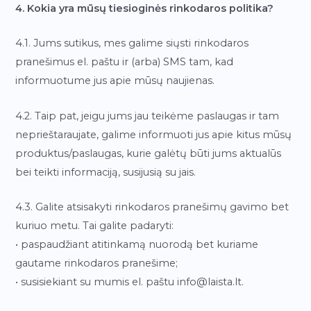
4. Kokia yra mūsų tiesioginės rinkodaros politika?
4.1. Jums sutikus, mes galime siųsti rinkodaros
pranešimus el. paštu ir (arba) SMS tam, kad
informuotume jus apie mūsų naujienas.
4.2. Taip pat, jeigu jums jau teikėme paslaugas ir tam
neprieštaraujate, galime informuoti jus apie kitus mūsų
produktus/paslaugas, kurie galėtų būti jums aktualūs
bei teikti informaciją, susijusią su jais.
4.3. Galite atsisakyti rinkodaros pranešimų gavimo bet
kuriuo metu. Tai galite padaryti:
• paspaudžiant atitinkamą nuorodą bet kuriame
gautame rinkodaros pranešime;
• susisiekiant su mumis el. paštu info@laista.lt.