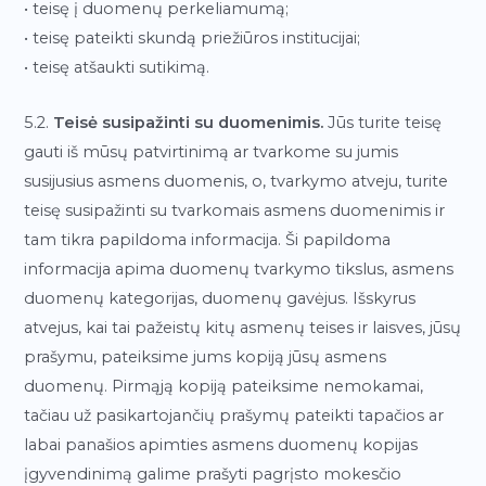
• teisę į duomenų perkeliamumą;
• teisę pateikti skundą priežiūros institucijai;
• teisę atšaukti sutikimą.
5.2.
Teisė susipažinti su duomenimis.
Jūs turite teisę
gauti iš mūsų patvirtinimą ar tvarkome su jumis
susijusius asmens duomenis, o, tvarkymo atveju, turite
teisę susipažinti su tvarkomais asmens duomenimis ir
tam tikra papildoma informacija. Ši papildoma
informacija apima duomenų tvarkymo tikslus, asmens
duomenų kategorijas, duomenų gavėjus. Išskyrus
atvejus, kai tai pažeistų kitų asmenų teises ir laisves, jūsų
prašymu, pateiksime jums kopiją jūsų asmens
duomenų. Pirmąją kopiją pateiksime nemokamai,
tačiau už pasikartojančių prašymų pateikti tapačios ar
labai panašios apimties asmens duomenų kopijas
įgyvendinimą galime prašyti pagrįsto mokesčio