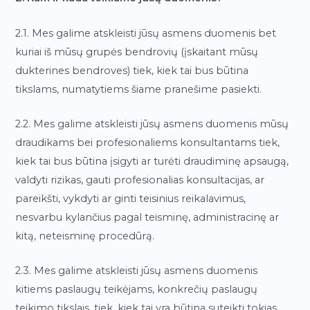
2.1. Mes galime atskleisti jūsų asmens duomenis bet
kuriai iš mūsų grupės bendrovių (įskaitant mūsų
dukterines bendroves) tiek, kiek tai bus būtina
tikslams, numatytiems šiame pranešime pasiekti.
2.2. Mes galime atskleisti jūsų asmens duomenis mūsų
draudikams bei profesionaliems konsultantams tiek,
kiek tai bus būtina įsigyti ar turėti draudiminę apsaugą,
valdyti rizikas, gauti profesionalias konsultacijas, ar
pareikšti, vykdyti ar ginti teisinius reikalavimus,
nesvarbu kylančius pagal teisminę, administracinę ar
kitą, neteisminę procedūrą.
2.3. Mes galime atskleisti jūsų asmens duomenis
kitiems paslaugų teikėjams, konkrečių paslaugų
teikimo tikslais, tiek, kiek tai yra būtina suteikti tokias