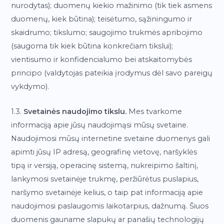
nurodytas); duomenų kiekio mažinimo (tik tiek asmens
duomenų, kiek būtina); teisėtumo, sąžiningumo ir
skaidrumo; tikslumo; saugojimo trukmės apribojimo
(saugoma tik kiek būtina konkrečiam tikslui);
vientisumo ir konfidencialumo bei atskaitomybės
principo (valdytojas pateikia įrodymus dėl savo pareigų
vykdymo).
1.3.
Svetainės naudojimo tikslu.
Mes tvarkome
informaciją apie jūsų naudojimąsi mūsų svetaine.
Naudojimosi mūsų internetine svetaine duomenys gali
apimti jūsų IP adresą, geografinę vietovę, naršyklės
tipą ir versiją, operacinę sistemą, nukreipimo šaltinį,
lankymosi svetainėje trukmę, peržiūrėtus puslapius,
naršymo svetainėje kelius, o taip pat informaciją apie
naudojimosi paslaugomis laikotarpius, dažnumą. Šiuos
duomenis gauname slapukų ar panašių technologijų