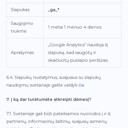
Slapukas
_ga_*
Saugojimo
1 metai 1 mėnuo 4 dienos
trukmė
„Google Analytics“ naudoja šį
Aprašymas
slapuką, kad saugotų ir
skaičiuotų puslapio peržiūras.
6.4. Slapukų nustatymus, susijusius su slapukų
naudojimu svetainėje galite valdyti
čia
7. Į ką dar turėtumėte atkreipti dėmesį?
7.1. Svetainėje gali būti pateikiamos nuorodos į ir iš
partnerių, informacinių šaltinių, susijusių asmenų