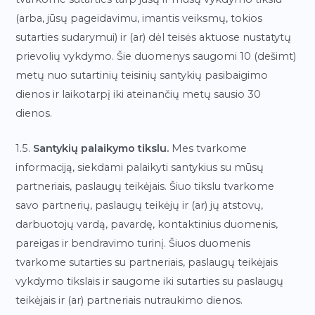
(arba, jūsų pageidavimu, imantis veiksmų, tokios
sutarties sudarymui) ir (ar) dėl teisės aktuose nustatytų
prievolių vykdymo. Šie duomenys saugomi 10 (dešimt)
metų nuo sutartinių teisinių santykių pasibaigimo
dienos ir laikotarpį iki ateinančių metų sausio 30
dienos.
1.5.
Santykių palaikymo tikslu.
Mes tvarkome
informaciją, siekdami palaikyti santykius su mūsų
partneriais, paslaugų teikėjais. Šiuo tikslu tvarkome
savo partnerių, paslaugų teikėjų ir (ar) jų atstovų,
darbuotojų vardą, pavardę, kontaktinius duomenis,
pareigas ir bendravimo turinį. Šiuos duomenis
tvarkome sutarties su partneriais, paslaugų teikėjais
vykdymo tikslais ir saugome iki sutarties su paslaugų
teikėjais ir (ar) partneriais nutraukimo dienos.