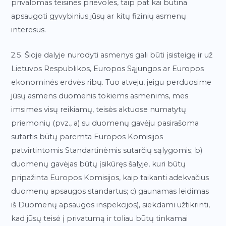
privalomas teisines prievoles, taip pat kai būtina
apsaugoti gyvybinius jūsų ar kitų fizinių asmenų
interesus.
2.5. Šioje dalyje nurodyti asmenys gali būti įsisteigę ir už
Lietuvos Respublikos, Europos Sąjungos ar Europos
ekonominės erdvės ribų. Tuo atveju, jeigu perduosime
jūsų asmens duomenis tokiems asmenims, mes
imsimės visų reikiamų, teisės aktuose numatytų
priemonių (pvz., a) su duomenų gavėju pasirašoma
sutartis būtų paremta Europos Komisijos
patvirtintomis Standartinėmis sutarčių sąlygomis; b)
duomenų gavėjas būtų įsikūręs šalyje, kuri būtų
pripažinta Europos Komisijos, kaip taikanti adekvačius
duomenų apsaugos standartus; c) gaunamas leidimas
iš Duomenų apsaugos inspekcijos), siekdami užtikrinti,
kad jūsų teisė į privatumą ir toliau būtų tinkamai