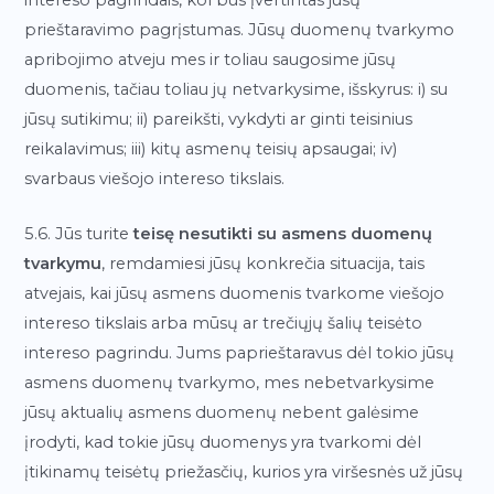
prieštaravimo pagrįstumas. Jūsų duomenų tvarkymo
apribojimo atveju mes ir toliau saugosime jūsų
duomenis, tačiau toliau jų netvarkysime, išskyrus: i) su
jūsų sutikimu; ii) pareikšti, vykdyti ar ginti teisinius
reikalavimus; iii) kitų asmenų teisių apsaugai; iv)
svarbaus viešojo intereso tikslais.
5.6. Jūs turite
teisę nesutikti su asmens duomenų
tvarkymu
, remdamiesi jūsų konkrečia situacija, tais
atvejais, kai jūsų asmens duomenis tvarkome viešojo
intereso tikslais arba mūsų ar trečiųjų šalių teisėto
intereso pagrindu. Jums paprieštaravus dėl tokio jūsų
asmens duomenų tvarkymo, mes nebetvarkysime
jūsų aktualių asmens duomenų nebent galėsime
įrodyti, kad tokie jūsų duomenys yra tvarkomi dėl
įtikinamų teisėtų priežasčių, kurios yra viršesnės už jūsų