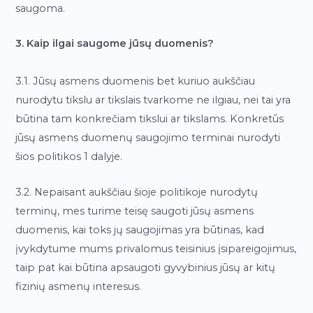
saugoma.
3. Kaip ilgai saugome jūsų duomenis?
3.1. Jūsų asmens duomenis bet kuriuo aukščiau
nurodytu tikslu ar tikslais tvarkome ne ilgiau, nei tai yra
būtina tam konkrečiam tikslui ar tikslams. Konkretūs
jūsų asmens duomenų saugojimo terminai nurodyti
šios politikos 1 dalyje.
3.2. Nepaisant aukščiau šioje politikoje nurodytų
terminų, mes turime teisę saugoti jūsų asmens
duomenis, kai toks jų saugojimas yra būtinas, kad
įvykdytume mums privalomus teisinius įsipareigojimus,
taip pat kai būtina apsaugoti gyvybinius jūsų ar kitų
fizinių asmenų interesus.