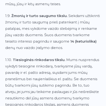
mūsų, jūsų ir kitų asmenų teises.
1.9.
Žmonių ir turto saugumo tikslu.
Siekdami užtikrinti
žmonių ir turto saugumą prieš patenkant į mūsų
patalpas, mes vykdome vaizdo stebėjimą ir renkame
jūsų vaizdo duomenis. Šiuos duomenis tvarkome
teisėto intereso pagrindu ir saugome
14 (keturiolika)
dienų nuo vaizdo įrašymo dienos.
1.10.
Tiesioginės rinkodaros tikslu.
Mums nusprendus
vykdyti tiesiogine rinkodarą, tvarkysime jūsų vardą,
pavardę ir el. pašto adresą, siųsdami jums mūsų
pranešimus bei naujienlaiškius el. paštu. Šie duomenis
būtų tvarkomi jūsų sutikimo pagrindu. Be to, tuo
atveju, jei jums jau teikėme paslaugas ir jūs neišreiškėte
nesutikimo dėl jūsų asmens duomenų tvarkymo
tiesioginės rinkodaros tikslais, asmens duomenis