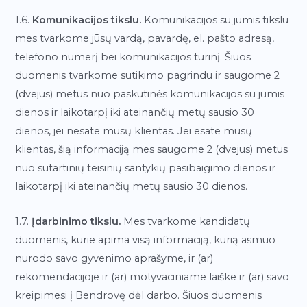
1.6.
Komunikacijos tikslu.
Komunikacijos su jumis tikslu
mes tvarkome jūsų vardą, pavardę, el. pašto adresą,
telefono numerį bei komunikacijos turinį. Šiuos
duomenis tvarkome sutikimo pagrindu ir saugome 2
(dvejus) metus nuo paskutinės komunikacijos su jumis
dienos ir laikotarpį iki ateinančių metų sausio 30
dienos, jei nesate mūsų klientas. Jei esate mūsų
klientas, šią informaciją mes saugome 2 (dvejus) metus
nuo sutartinių teisinių santykių pasibaigimo dienos ir
laikotarpį iki ateinančių metų sausio 30 dienos.
1.7.
Įdarbinimo tikslu.
Mes tvarkome kandidatų
duomenis, kurie apima visą informaciją, kurią asmuo
nurodo savo gyvenimo aprašyme, ir (ar)
rekomendacijoje ir (ar) motyvaciniame laiške ir (ar) savo
kreipimesi į Bendrovę dėl darbo. Šiuos duomenis