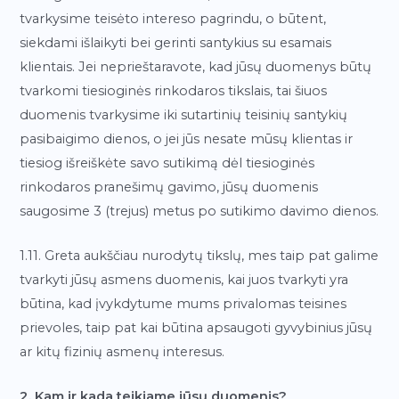
tvarkysime teisėto intereso pagrindu, o būtent,
siekdami išlaikyti bei gerinti santykius su esamais
klientais. Jei neprieštaravote, kad jūsų duomenys būtų
tvarkomi tiesioginės rinkodaros tikslais, tai šiuos
duomenis tvarkysime iki sutartinių teisinių santykių
pasibaigimo dienos, o jei jūs nesate mūsų klientas ir
tiesiog išreiškėte savo sutikimą dėl tiesioginės
rinkodaros pranešimų gavimo, jūsų duomenis
saugosime 3 (trejus) metus po sutikimo davimo dienos.
1.11. Greta aukščiau nurodytų tikslų, mes taip pat galime
tvarkyti jūsų asmens duomenis, kai juos tvarkyti yra
būtina, kad įvykdytume mums privalomas teisines
prievoles, taip pat kai būtina apsaugoti gyvybinius jūsų
ar kitų fizinių asmenų interesus.
2. Kam ir kada teikiame jūsų duomenis?