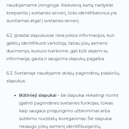
naudojamame įrenginyje. Kiekvieną kartą naršyklei
kreipiantis į svetainės serverį, toks identifikatorius yra
siunčiamas atgal į svetainės serverį.
6.2. Įprastai slapukuose nėra jokios informacijos, kuri
galėtų identifikuoti vartotoją, tačiau jūsų asmens
duomenys, kuriuos tvarkome, gali būti siejami su
informacija, gauta ir saugoma slapukų pagalba.
6.3. Svetainėje naudojame dviejų pagrindinių paskirčių
slapukus:
Būtinieji slapukai
– šie slapukai reikalingi norint
įgalinti pagrindines svetainės funkcijas, tokias
kaip saugaus prisijungimo užtikrinimas arba
sutikimo nuostatų koregavimas. Šie slapukai
nesaugo jokių asmenį identifikuojančių