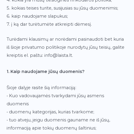
5. kokias teises turite, susijusias su jūsų duomenimis;
6. kaip naudojame slapukus;
7. į ką dar turėtumėte atkreipti dėmesį.
Turėdami klausimų ar norėdami pasinaudoti bet kuria
iš šioje privatumo politikoje nurodytų jūsų teisių, galite
kreiptis el. paštu: info@laista.lt.
1. Kaip naudojame jūsų duomenis?
Šioje dalyje rasite šią informaciją:
• Kuo vadovaujamės tvarkydami jūsų asmens
duomenis
• duomenų kategorijas, kurias tvarkome;
• tuo atveju, jeigu duomenis gauname ne iš jūsų,
informaciją apie tokių duomenų šaltinius;