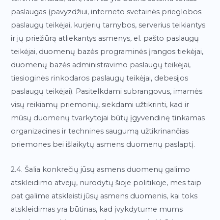
paslaugas (pavyzdžiui, interneto svetainės prieglobos
paslaugų teikėjai, kurjerių tarnybos, serverius teikiantys
ir jų priežiūrą atliekantys asmenys, el. pašto paslaugų
teikėjai, duomenų bazės programinės įrangos tiekėjai,
duomenų bazės administravimo paslaugų teikėjai,
tiesioginės rinkodaros paslaugų teikėjai, debesijos
paslaugų teikėjai). Pasitelkdami subrangovus, imamės
visų reikiamų priemonių, siekdami užtikrinti, kad ir
mūsų duomenų tvarkytojai būtų įgyvendinę tinkamas
organizacines ir technines saugumą užtikrinančias
priemones bei išlaikytų asmens duomenų paslaptį.
2.4. Šalia konkrečių jūsų asmens duomenų galimo
atskleidimo atvejų, nurodytų šioje politikoje, mes taip
pat galime atskleisti jūsų asmens duomenis, kai toks
atskleidimas yra būtinas, kad įvykdytume mums