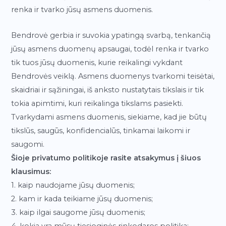
renka ir tvarko jūsų asmens duomenis.
Bendrovė gerbia ir suvokia ypatingą svarbą, tenkančią
jūsų asmens duomenų apsaugai, todėl renka ir tvarko
tik tuos jūsų duomenis, kurie reikalingi vykdant
Bendrovės veiklą. Asmens duomenys tvarkomi teisėtai,
skaidriai ir sąžiningai, iš anksto nustatytais tikslais ir tik
tokia apimtimi, kuri reikalinga tikslams pasiekti.
Tvarkydami asmens duomenis, siekiame, kad jie būtų
tikslūs, saugūs, konfidencialūs, tinkamai laikomi ir
saugomi.
Šioje privatumo politikoje rasite atsakymus į šiuos
klausimus:
1. kaip naudojame jūsų duomenis;
2. kam ir kada teikiame jūsų duomenis;
3. kaip ilgai saugome jūsų duomenis;
4. kokia yra mūsų tiesioginės rinkodaros politika;