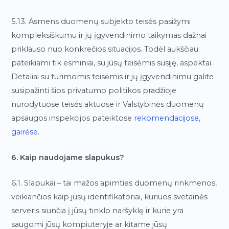
5.13. Asmens duomenų subjekto teisės pasižymi
kompleksiškumu ir jų įgyvendinimo taikymas dažnai
priklauso nuo konkrečios situacijos. Todėl aukščiau
pateikiami tik esminiai, su jūsų teisėmis susiję, aspektai.
Detaliai su turimomis teisėmis ir jų įgyvendinimu galite
susipažinti šios privatumo politikos pradžioje
nurodytuose teisės aktuose ir Valstybinės duomenų
apsaugos inspekcijos pateiktose
rekomendacijose,
gairėse
.
6. Kaip naudojame slapukus?
6.1. Slapukai – tai mažos apimties duomenų rinkmenos,
veikiančios kaip jūsų identifikatoriai, kuriuos svetainės
serveris siunčia į jūsų tinklo naršyklę ir kurie yra
saugomi jūsų kompiuteryje ar kitame jūsų