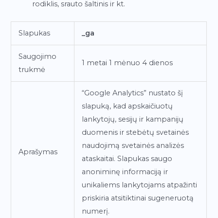
rodiklis, srauto šaltinis ir kt.
Slapukas
_ga
Saugojimo
1 metai 1 mėnuo 4 dienos
trukmė
“Google Analytics” nustato šį
slapuką, kad apskaičiuotų
lankytojų, sesijų ir kampanijų
duomenis ir stebėtų svetainės
naudojimą svetainės analizės
Aprašymas
ataskaitai. Slapukas saugo
anoniminę informaciją ir
unikaliems lankytojams atpažinti
priskiria atsitiktinai sugeneruotą
numerį.