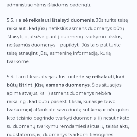
administracinėms išlaidoms padengti.
5.3.
Teisė reikalauti ištaisyti duomenis.
Jūs turite teisę
reikalauti, kad jūsų netikslūs asmens duomenys būtų
ištaisyti, o, atsižvelgiant į duomenų tvarkymo tikslus,
neišsamūs duomenys – papildyti. Jūs taip pat turite
teisę atnaujinti jūsų asmeninę informaciją, kurią
tvarkome.
5.4. Tam tikrais atvejais Jūs turite
teisę reikalauti, kad
būtų ištrinti jūsų asmens duomenys.
Šios situacijos
apima atvejus, kai: i) asmens duomenys nebėra
reikalingi, kad būtų pasiekti tikslai, kuriais jie buvo
tvarkomi; ii) atšaukiate savo duotą sutikimą ir nėra jokio
kito teisinio pagrindo tvarkyti duomenis; iii) nesutinkate
su duomenų tvarkymu remdamiesi aktualių teisės aktų
nuostatomis; iv) duomenys tvarkomi tiesioginės