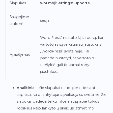
Slapukas
wpEmojiSettingsSupports
Saugojimo
sesija
trukmė
WordPress“ nustato šį slapuką, kai
vartotojas sąveikauja su jaustukais
„WordPress“ svetainėje. Tai
Aprašymas
padeda nustatyti, ar vartotojo
naršyklė gali tinkamai rodyti
jaustukus.
Analitiniai
– šie slapukai naudojami siekiant
suprasti, kaip lankytojai sąveikauja su svetaine. Šie
slapukai padeda teikti informaciją apie tokius
rodiklius kaip lankytojų skaičius, atmetimo