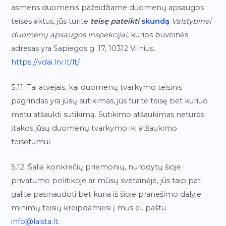
asmens duomenis pažeidžiame duomenų apsaugos
teisės aktus, jūs turite
teisę pateikti
skundą
Valstybinei
duomenų apsaugos inspekcijai
, kurios buveinės
adresas yra Sapiegos g. 17, 10312 Vilnius,
https://vdai.lrv.lt/lt/
.
5.11. Tai atvejais, kai duomenų tvarkymo teisinis
pagrindas yra jūsų sutikimas, jūs turite teisę bet kuriuo
metu atšaukti sutikimą. Sutikimo atšaukimas neturės
įtakos jūsų duomenų tvarkymo iki atšaukimo
teisėtumui.
5.12. Šalia konkrečių priemonių, nurodytų šioje
privatumo politikoje ar mūsų svetainėje, jūs taip pat
galite pasinaudoti bet kuria iš šioje pranešimo dalyje
minimų teisių kreipdamiesi į mus el. paštu
info@laista.lt
.