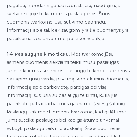
pagalba, norėdami geriau suprasti jūsų naudojimąsi
svetaine ir joje teikiamomis paslaugomis. Šiuos
duomenis tvarkome jūsų sutikimo pagrindu.
Informacija apie tai, kiek saugomi yra šie duomenys yra
pateikiama šios privatumo politikos 6 dalyje.
1.4.
Paslaugų teikimo tikslu.
Mes tvarkome jūsų
asmens duomenis siekdami teikti mūsų paslaugas
jums ir kitiems asmenims. Paslaugų teikimo duomenys
gali apimti jūsų vardą, pavardę, kontaktinius duomenis,
informaciją apie darbovietę, pareigas bei visą
informaciją, susijusią su paslaugų teikimu, kurią jūs
pateikiate pats ir (arba) mes gauname iš viešų šaltinių.
Paslaugų teikimo duomenis tvarkome, kad galėtume
jums suteikti paslaugas bei kad galėtume tinkamai
vykdyti paslaugų teikimo apskaitą. Šiuos duomenis
tvarkome sutarties tarp jūsų ir mūsų vykdymo tikslu