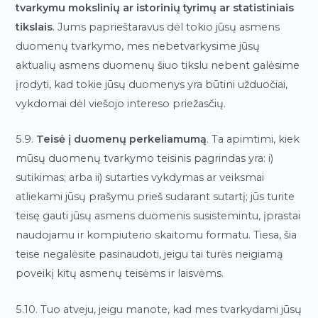
tvarkymu mokslinių ar istorinių tyrimų ar statistiniais
tikslais
. Jums paprieštaravus dėl tokio jūsų asmens
duomenų tvarkymo, mes nebetvarkysime jūsų
aktualių asmens duomenų šiuo tikslu nebent galėsime
įrodyti, kad tokie jūsų duomenys yra būtini užduočiai,
vykdomai dėl viešojo intereso priežasčių.
5.9.
Teisė į duomenų perkeliamumą
. Ta apimtimi, kiek
mūsų duomenų tvarkymo teisinis pagrindas yra: i)
sutikimas; arba ii) sutarties vykdymas ar veiksmai
atliekami jūsų prašymu prieš sudarant sutartį; jūs turite
teisę gauti jūsų asmens duomenis susistemintu, įprastai
naudojamu ir kompiuterio skaitomu formatu. Tiesa, šia
teise negalėsite pasinaudoti, jeigu tai turės neigiamą
poveikį kitų asmenų teisėms ir laisvėms.
5.10. Tuo atveju, jeigu manote, kad mes tvarkydami jūsų