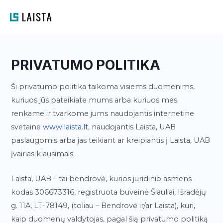
Skip
to
content
PRIVATUMO POLITIKA
Ši privatumo politika taikoma visiems duomenims,
kuriuos jūs pateikiate mums arba kuriuos mes
renkame ir tvarkome jums naudojantis internetine
svetaine
www.laista.lt
, naudojantis Laista, UAB
paslaugomis arba jas teikiant ar kreipiantis į Laista, UAB
įvairias klausimais.
Laista, UAB – tai bendrovė, kurios juridinio asmens
kodas 306673316, registruota buveinė Šiauliai, Išradėjų
g. 11A, LT-78149, (toliau – Bendrovė ir/ar Laista), kuri,
kaip duomenų valdytojas, pagal šią privatumo politiką