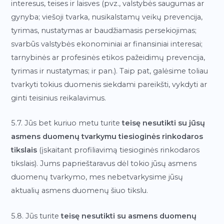
interesus, teises ir laisves (pvz., valstybės saugumas ar
gynyba; viešoji tvarka, nusikalstamų veikų prevencija,
tyrimas, nustatymas ar baudžiamasis persekiojimas;
svarbūs valstybės ekonominiai ar finansiniai interesai;
tarnybinės ar profesinės etikos pažeidimų prevencija,
tyrimas ir nustatymas; ir pan.). Taip pat, galėsime toliau
tvarkyti tokius duomenis siekdami pareikšti, vykdyti ar
ginti teisinius reikalavimus.
5.7. Jūs bet kuriuo metu turite
teisę nesutikti su jūsų
asmens duomenų tvarkymu tiesioginės rinkodaros
tikslais
(įskaitant profiliavimą tiesioginės rinkodaros
tikslais). Jums paprieštaravus dėl tokio jūsų asmens
duomenų tvarkymo, mes nebetvarkysime jūsų
aktualių asmens duomenų šiuo tikslu.
5.8. Jūs turite
teisę nesutikti su asmens duomenų