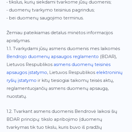
• tikslus, kurių siekdami tvarkome jūsų duomenis;
• duomenų tvarkymo teisinius pagrindus;
• bei duomenų saugojimo terminus.
Žemiau pateikiamas detalus minėtos informacijos
aprašymas.
1.1. Tvarkydami jūsų asmens duomenis mes laikomės
Bendrojo duomenų apsaugos reglamento
(BDAR),
Lietuvos Respublikos
asmens duomenų teisinės
apsaugos įstatymo
, Lietuvos Respublikos
elektroninių
ryšių įstatymo
ir kitų tiesiogiai taikomų teisės aktų,
reglamentuojančių asmens duomenų apsaugą,
nuostatų.
1.2. Tvarkant asmens duomenis Bendrovė laikosi šių
BDAR principų: tikslo apribojimo (duomenų
tvarkymas tik tuo tikslu, kuris buvo iš pradžių