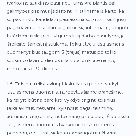
tvarkome sutikimo pagrindu, jums kreipiantis dėl
galimybės pas mus įsidarbinti, ir ištriname iš karto, kai
su pasirinktu kandidatu pasirašoma sutartis. Esant jūsų
pageidavimui ir sutikimui galime šią informaciją saugoti
turėdami tikslą pasiūlyti jums kitą darbo pasiūlymą, jei
išreikšite išankstinį sutikimą. Tokiu atveju jūsų asmens
duomenys bus saugomi 3 (trejus) metus po tokio
sutikimo davimo dienos ir laikotarpį iki ateinančių
metų sausio 30 dienos.
1.8.
Teisinių reikalavimų tikslu.
Mes galime tvarkyti
jūsų asmens duomenis, nurodytus šiame pranešime,
kai tai yra būtina pareikšti, vykdyti ar ginti teisinius
reikalavimus, nesvarbu kylančius pagal teisminę,
administracinę ar kitą neteisminę procedūrą. Šiuo tikslu
jūsų asmens duomenis tvarkome teisėto intereso
pagrindu, o būtent, siekdami apsaugoti ir užtikrinti