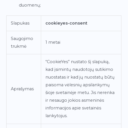
duomenų;
Slapukas
cookieyes-consent
Saugojimo
1 metai
trukmė
“CookieYes” nustato šį slapuką,
kad įsimintų naudotojų sutikimo
nuostatas ir kad jų nuostatų būtų
paisoma vėlesnių apsilankymų
Aprašymas
šioje svetainėje metu. Jis nerenka
ir nesaugo jokios asmeninės
informacijos apie svetainės
lankytojus.