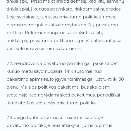
tinklalapių. Prašome atkreipti dėmesį, kad kitų asmenų
tinklalapiai, į kuriuos patenkate, rinkdamiesi nuorodas
šioje svetainėje, turi savo privatumo politikas ir mes
neprisiimame jokios atsakomybės dėl šių privatumo
politikų. Rekomenduojame susipažinti su kitų
tinklalapių privatumo politikomis prieš pateikiant jose
bet kokius savo asmens duomenis.
7.2. Bendrovė šią privatumo politiką gali pakeisti bet
kuriuo metu savo nuožiūra. Priklausomai nuo
pakeitimo apimties, jo įgyvendinimas gali užtrukti iki 30
dienų. Visi šios politikos pakeitimai bus skelbiami
svetainėje, tad norėdami sketi pakeitimus, periodiškai
tikrinkite šios svetainės privatumo politiką.
7.3. Jeigu turite klausimų ar manote, kad šioje
privatumo politikoje nėra atsakyta į jums rūpimus