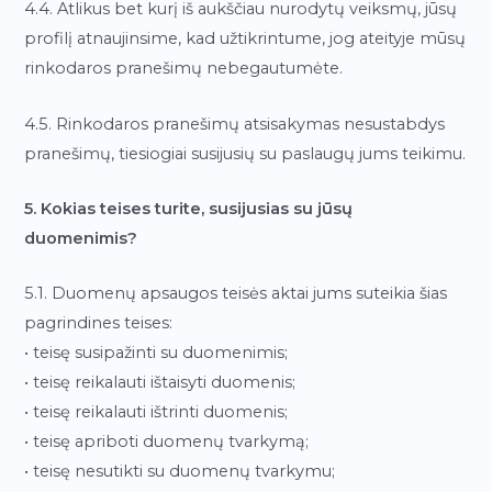
4.4. Atlikus bet kurį iš aukščiau nurodytų veiksmų, jūsų
profilį atnaujinsime, kad užtikrintume, jog ateityje mūsų
rinkodaros pranešimų nebegautumėte.
4.5. Rinkodaros pranešimų atsisakymas nesustabdys
pranešimų, tiesiogiai susijusių su paslaugų jums teikimu.
5. Kokias teises turite, susijusias su jūsų
duomenimis?
5.1. Duomenų apsaugos teisės aktai jums suteikia šias
pagrindines teises:
• teisę susipažinti su duomenimis;
• teisę reikalauti ištaisyti duomenis;
• teisę reikalauti ištrinti duomenis;
• teisę apriboti duomenų tvarkymą;
• teisę nesutikti su duomenų tvarkymu;